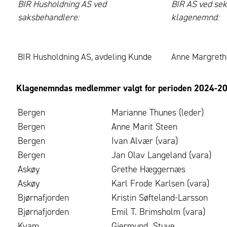
BIR Husholdning AS ved
BIR AS ved sek
saksbehandlere:
klagenemnd:
BIR Husholdning AS, avdeling Kunde
Anne Margreth
Klagenemndas medlemmer valgt for perioden 2024-2
Bergen
Marianne Thunes (leder)
Bergen
Anne Marit Steen
Bergen
Ivan Alvær (vara)
Bergen
Jan Olav Langeland (vara)
Askøy
Grethe Hæggernæs
Askøy
Karl Frode Karlsen (vara)
Bjørnafjorden
Kristin Søfteland-Larsson
Bjørnafjorden
Emil T. Brimsholm (vara)
Kvam
Gjermund Stuve