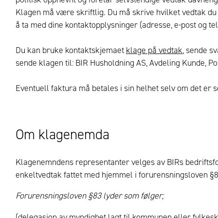
Klagen må være skriftlig. Du må skrive hvilket vedtak du
å ta med dine kontaktopplysninger (adresse, e-post og t
Du kan bruke kontaktskjemaet
klage på vedtak
, sende sv
sende klagen til: BIR Husholdning AS, Avdeling Kunde, P
Eventuell faktura må betales i sin helhet selv om det er 
Om klagenemda
Klagenemndens representanter velges av BIRs bedriftsf
enkeltvedtak fattet med hjemmel i forurensningsloven §8
Forurensningsloven §83 lyder som følger;
(delegasjon av myndighet lagt til kommunen eller fylk